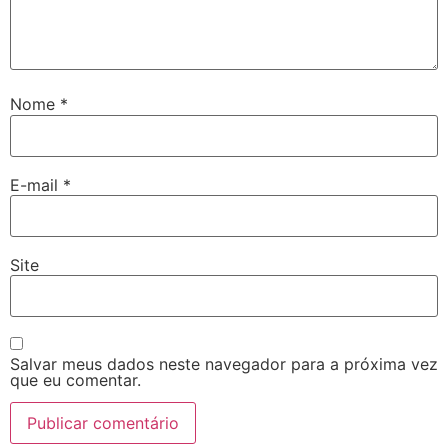
Nome
*
E-mail
*
Site
Salvar meus dados neste navegador para a próxima vez
que eu comentar.