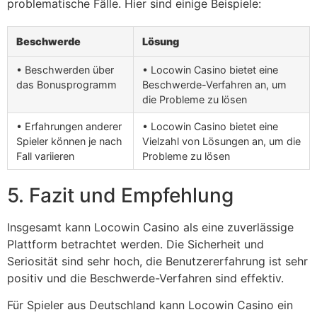
problematische Fälle. Hier sind einige Beispiele:
Beschwerde
Lösung
• Beschwerden über
• Locowin Casino bietet eine
das Bonusprogramm
Beschwerde-Verfahren an, um
die Probleme zu lösen
• Erfahrungen anderer
• Locowin Casino bietet eine
Spieler können je nach
Vielzahl von Lösungen an, um die
Fall variieren
Probleme zu lösen
5. Fazit und Empfehlung
Insgesamt kann Locowin Casino als eine zuverlässige
Plattform betrachtet werden. Die Sicherheit und
Seriosität sind sehr hoch, die Benutzererfahrung ist sehr
positiv und die Beschwerde-Verfahren sind effektiv.
Für Spieler aus Deutschland kann Locowin Casino ein