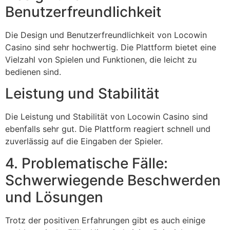
Benutzerfreundlichkeit
Die Design und Benutzerfreundlichkeit von Locowin
Casino sind sehr hochwertig. Die Plattform bietet eine
Vielzahl von Spielen und Funktionen, die leicht zu
bedienen sind.
Leistung und Stabilität
Die Leistung und Stabilität von Locowin Casino sind
ebenfalls sehr gut. Die Plattform reagiert schnell und
zuverlässig auf die Eingaben der Spieler.
4. Problematische Fälle:
Schwerwiegende Beschwerden
und Lösungen
Trotz der positiven Erfahrungen gibt es auch einige