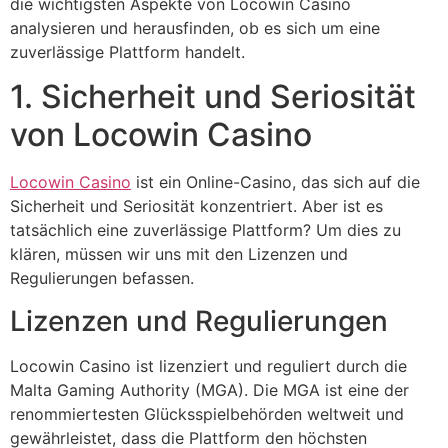
die wichtigsten Aspekte von Locowin Casino
analysieren und herausfinden, ob es sich um eine
zuverlässige Plattform handelt.
1. Sicherheit und Seriosität
von Locowin Casino
Locowin Casino
ist ein Online-Casino, das sich auf die
Sicherheit und Seriosität konzentriert. Aber ist es
tatsächlich eine zuverlässige Plattform? Um dies zu
klären, müssen wir uns mit den Lizenzen und
Regulierungen befassen.
Lizenzen und Regulierungen
Locowin Casino ist lizenziert und reguliert durch die
Malta Gaming Authority (MGA). Die MGA ist eine der
renommiertesten Glücksspielbehörden weltweit und
gewährleistet, dass die Plattform den höchsten